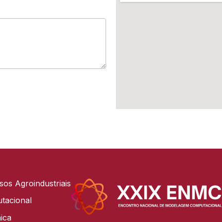
os Agroindustriais
tacional
ica